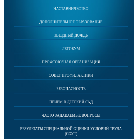
успешно справились со всеми
НАСТАВНИЧЕСТВО
испытаниями! День России прошел ярко
и душевно, оставив незабываемые
ДОПОЛНИТЕЛЬНОЕ ОБРАЗОВАНИЕ
впечатления в сердцах детей. С Днем
России! Желаем всем мира, тепла, добра,
ЗВЕЗДНЫЙ ДОЖДЬ
радости и света! #ЗолотаяРыбкаСолнышко
ЛЕГОБУМ
ПРОФСОЮЗНАЯ ОРГАНИЗАЦИЯ
СОВЕТ ПРОФИЛАКТИКИ
БЕЗОПАСНОСТЬ
ПРИЕМ В ДЕТСКИЙ САД
ЧАСТО ЗАДАВАЕМЫЕ ВОПРОСЫ
РЕЗУЛЬТАТЫ СПЕЦИАЛЬНОЙ ОЦЕНКИ УСЛОВИЙ ТРУДА
(СОУТ)