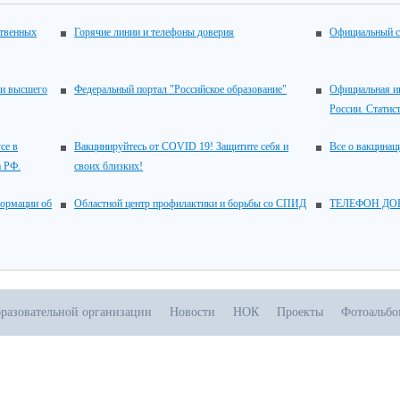
ственных
Горячие линии и телефоны доверия
Официальный с
 и высшего
Федеральный портал "Российское образование"
Официальная и
России. Статис
се в
Вакцинируйтесь от COVID 19! Защитите себя и
Все о вакцина
а РФ.
своих близких!
ормации об
Областной центр профилактики и борьбы со СПИД
ТЕЛЕФОН ДОВЕ
бразовательной организации
Новости
НОК
Проекты
Фотоальб