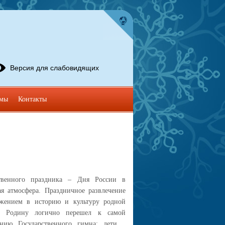
Версия для слабовидящих
омы
Контакты
твенного праздника – Дня России в
я атмосфера. Праздничное развлечение
ужением в историю и культуру родной
за Родину логично перешел к самой
нию Государственного гимна: дети с