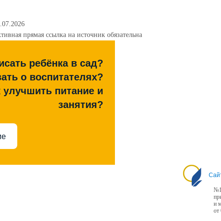
.07.2026
тивная прямая ссылка на источник обязательна
исать ребёнка в сад?
зать о воспитателях?
к улучшить питание и
занятия?
ие
Сай
№1
пр
и 
от