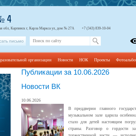
№ 4
я обл, Карпинск г, Карла Маркса ул, дом № 27А
+7 (343) 839-10-04
сать письмо
бразовательной организации
Новости
НОК
Проекты
Фотоальб
Публикации за 10.06.2026
Новости ВК
10.06.2026
В преддверии главного государс
музыкальном зале царила особенна
стало для детей настоящим погр
страны. Разговор о гордости 
торжественной части — исполне