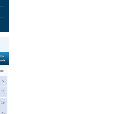
ль
вс
5
12
19
26