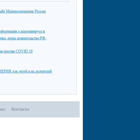
айт Минпросвещения России
нформация о коронавирусе в
тика, меры правительства РФ.
ции против COVID 19
РИЯ для детей и их родителей
омы
Контакты