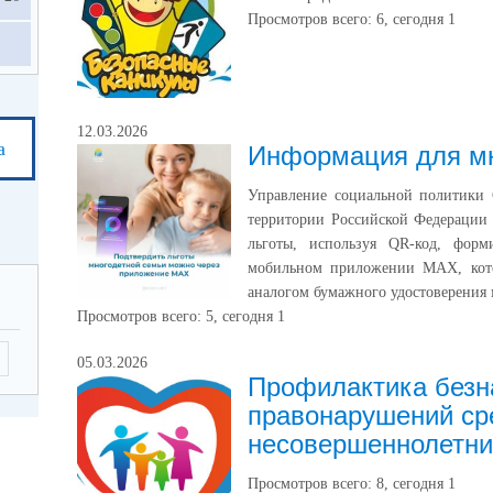
Просмотров всего:
6
, сегодня
1
12.03.2026
а
Информация для мн
Управление социальной политики С
территории Российской Федерации 
льготы, используя QR-код, фор
мобильном приложении MAX, кот
аналогом бумажного удостоверения
Просмотров всего:
5
, сегодня
1
05.03.2026
Профилактика безн
правонарушений ср
несовершеннолетни
Просмотров всего:
8
, сегодня
1