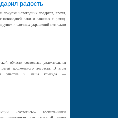
одарил радость
и покупки новогодних подарков, время,
е новогодней елки и елочных гирлянд.
 игрушек и елочных украшений несложно
кой области состоялась увлекательная
етей дошкольного возраста. В этом
няла участие и наша команда —
ции «Засветись!» воспитанники
уга» изготовили для малышей яркие