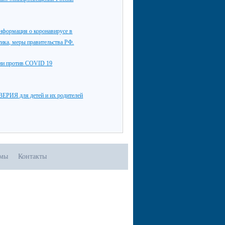
нформация о коронавирусе в
тика, меры правительства РФ.
ции против COVID 19
РИЯ для детей и их родителей
омы
Контакты