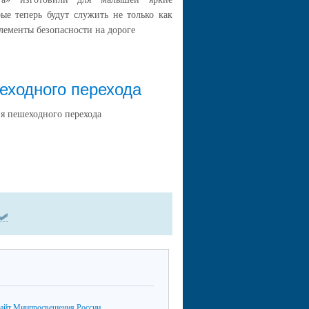
ые теперь будут служить не только как
лементы безопасности на дороге
еходного перехода
ия пешеходного перехода
айт Минпросвещения России