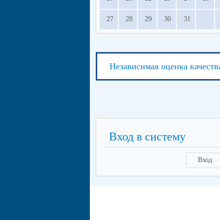
27
28
29
30
31
Независимая оценка качеств
Вход в систему
Вход