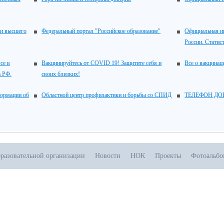
 и высшего
Федеральный портал "Российское образование"
Официальная и
России. Статис
се в
Вакцинируйтесь от COVID 19! Защитите себя и
Все о вакцина
а РФ.
своих близких!
ормации об
Областной центр профилактики и борьбы со СПИД
ТЕЛЕФОН ДОВЕ
бразовательной организации
Новости
НОК
Проекты
Фотоальб