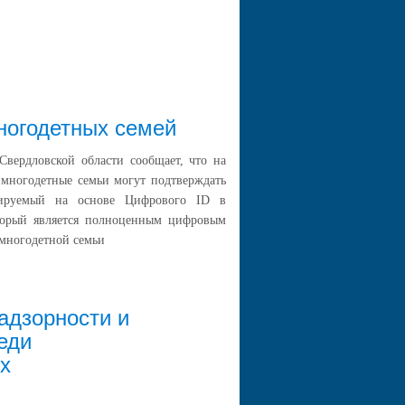
огодетных семей
вердловской области сообщает, что на
многодетные семьи могут подтверждать
мируемый на основе Цифрового ID в
орый является полноценным цифровым
 многодетной семьи
адзорности и
еди
х