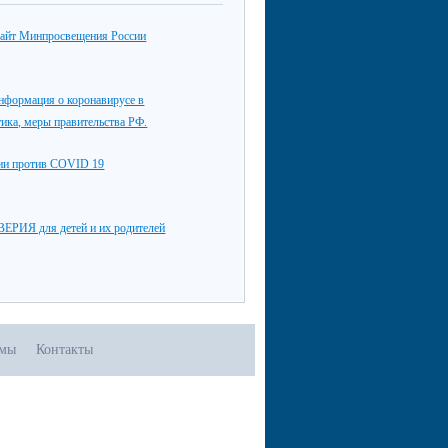
айт Минпросвещения России
нформация о коронавирусе в
тика, меры правительства РФ.
ции против COVID 19
РИЯ для детей и их родителей
омы
Контакты