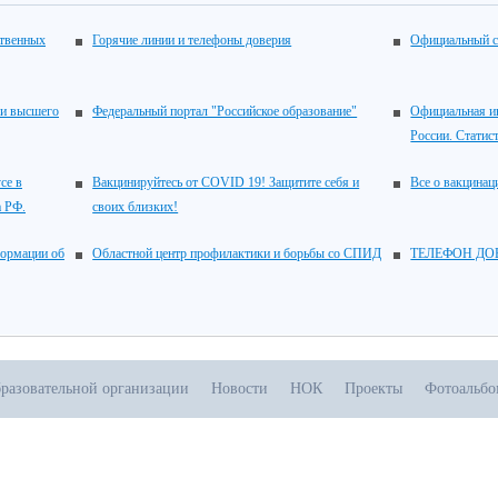
ственных
Горячие линии и телефоны доверия
Официальный с
 и высшего
Федеральный портал "Российское образование"
Официальная и
России. Статис
се в
Вакцинируйтесь от COVID 19! Защитите себя и
Все о вакцина
а РФ.
своих близких!
ормации об
Областной центр профилактики и борьбы со СПИД
ТЕЛЕФОН ДОВЕ
бразовательной организации
Новости
НОК
Проекты
Фотоальб