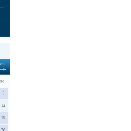
ль
вс
5
12
19
26