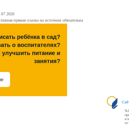
.07.2026
тивная прямая ссылка на источник обязательна
исать ребёнка в сад?
зать о воспитателях?
к улучшить питание и
занятия?
ие
Сай
№1
пр
и 
от